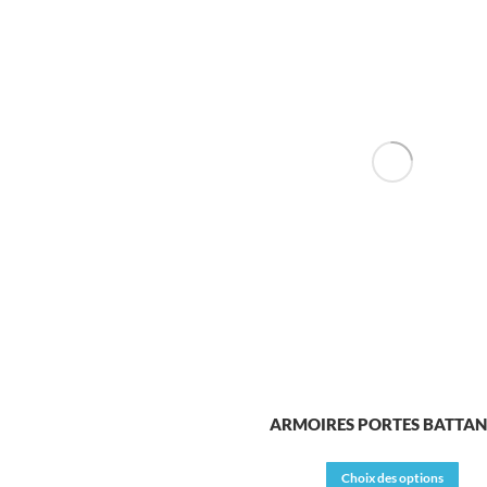
ARMOIRES PORTES BATTAN
Ce
Choix des options