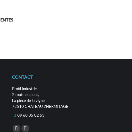
ENTES
uit
ieurs
ations.
ions
vent
CONTACT
e
sies
Profil Industrie
2 route du pont,
La pièce de la vigne
e
72510 CHATEAU L'HERMITAGE
uit
09 60 35 02 53
Trouvez nous sur :
La
La