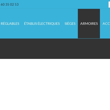
R
 60 35 02 53
:
S RÉGLABLES
ÉTABLIS ÉLECTRIQUES
SIÈGES
ARMOIRES
ACC