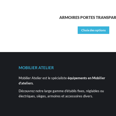
ARMOIRES PORTES TRANSPAR
Ce
Choix des options
prod
a
plus
vari
Les
opt
peu
MOBILIER ATELIER
êtr
choi
Mobilier Atelier est le spécialiste
équipements en Mobilier
sur
d’ateliers
.
la
pag
Découvrez notre large gamme d’établis fixes, réglables ou
du
électriques, sièges, armoires et accessoires divers.
prod