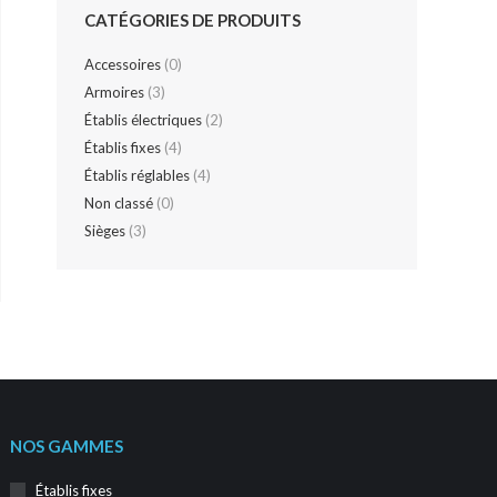
CATÉGORIES DE PRODUITS
Accessoires
(0)
Armoires
(3)
Établis électriques
(2)
Établis fixes
(4)
Établis réglables
(4)
Non classé
(0)
Sièges
(3)
NOS GAMMES
Établis fixes