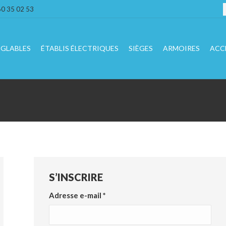
R
60 35 02 53
:
ÉGLABLES
ÉTABLIS ÉLECTRIQUES
SIÈGES
ARMOIRES
ACC
S’INSCRIRE
Obligatoire
Adresse e-mail
*