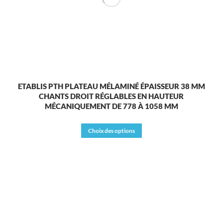
ETABLIS PTH PLATEAU MÉLAMINÉ ÉPAISSEUR 38 MM
CHANTS DROIT RÉGLABLES EN HAUTEUR
MÉCANIQUEMENT DE 778 À 1058 MM
Ce
Choix des options
produit
a
plusieurs
variations.
Les
options
peuvent
être
choisies