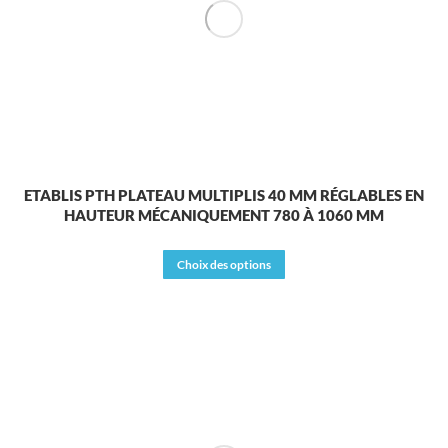
sur
la
page
du
produit
ETABLIS PTH PLATEAU MULTIPLIS 40 MM RÉGLABLES EN
HAUTEUR MÉCANIQUEMENT 780 À 1060 MM
Ce
Choix des options
produit
a
plusieurs
variations.
Les
options
peuvent
être
choisies