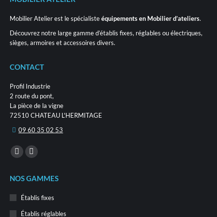
choisies
sur
Mobilier Atelier est le spécialiste
équipements en Mobilier d’ateliers
.
la
page
Découvrez notre large gamme d’établis fixes, réglables ou électriques,
du
sièges, armoires et accessoires divers.
produit
CONTACT
Profil Industrie
2 route du pont,
La pièce de la vigne
72510 CHATEAU L'HERMITAGE
09 60 35 02 53
Trouvez nous sur :
La
La
page
page
NOS GAMMES
LinkedIn
E-
s'ouvre
mail
Établis fixes
dans
s'ouvre
Établis réglables