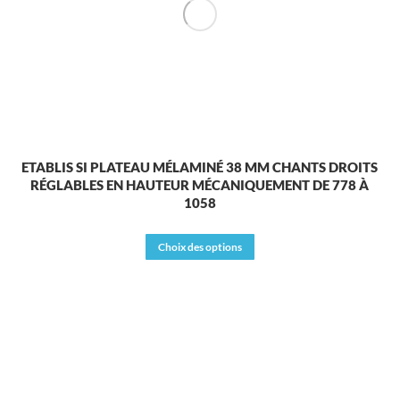
sur
la
page
du
produit
ETABLIS SI PLATEAU MÉLAMINÉ 38 MM CHANTS DROITS
RÉGLABLES EN HAUTEUR MÉCANIQUEMENT DE 778 À
1058
Ce
Choix des options
produit
a
plusieurs
variations.
Les
options
peuvent
être