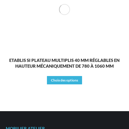
choisies
sur
la
page
du
produit
ETABLIS SI PLATEAU MULTIPLIS 40 MM RÉGLABLES EN
HAUTEUR MÉCANIQUEMENT DE 780 À 1060 MM
Ce
Choix des options
produit
a
plusieurs
variations.
Les
options
peuvent
être
MOBILIER ATELIER