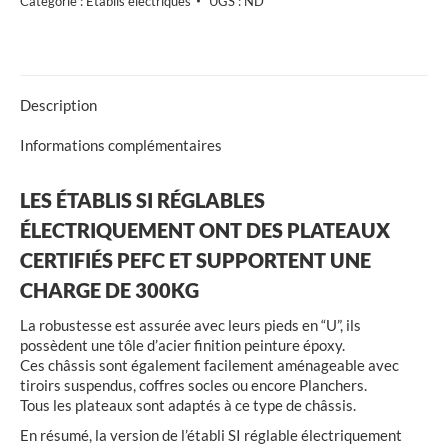
Catégorie :
Établis électriques
UGS :
ND
plateau
multiplis
40
mm
réglables
en
Description
hauteur
électriquement
Informations complémentaires
de
740
LES ÉTABLIS SI RÉGLABLES
à
1140
ÉLECTRIQUEMENT ONT DES PLATEAUX
mm
CERTIFIÉS PEFC ET SUPPORTENT UNE
CHARGE DE 300KG
La robustesse est assurée avec leurs pieds en “U”, ils
possèdent une tôle d’acier finition peinture époxy.
Ces châssis sont également facilement aménageable avec
tiroirs suspendus, coffres socles ou encore Planchers.
Tous les plateaux sont adaptés à ce type de châssis.
En résumé, la version de l’établi SI réglable électriquement