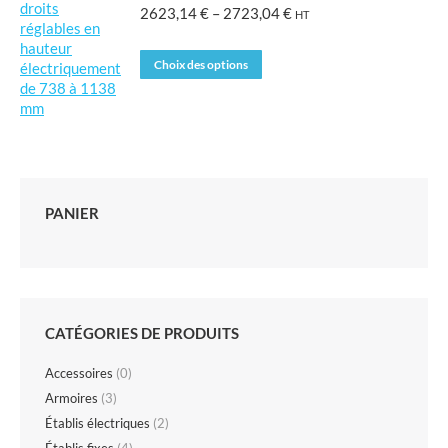
Plage
2623,14
€
–
2723,04
€
HT
de
prix
Ce
Choix des options
:
produit
2623,14 €
a
à
plusieurs
2723,04 €
variations.
Les
options
peuvent
PANIER
être
choisies
sur
la
page
du
CATÉGORIES DE PRODUITS
produit
Accessoires
(0)
Armoires
(3)
Établis électriques
(2)