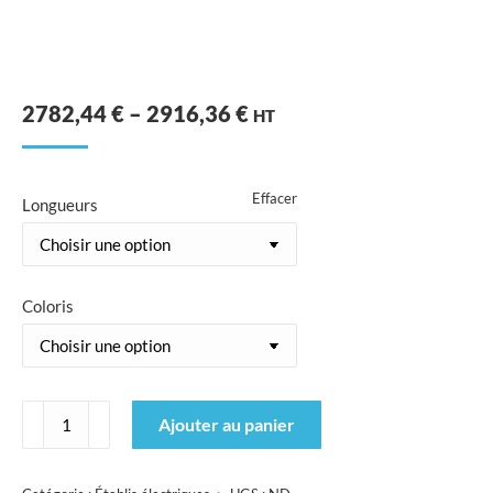
PLAGE
2782,44
€
–
2916,36
€
HT
DE
PRIX
Effacer
Longueurs
:
2782,44 €
À
Coloris
2916,36 €
quantité
Ajouter au panier
de
Etablis
SI