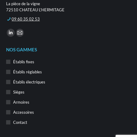
La pièce de la vigne
72510 CHATEAU L'HERMITAGE
09 60 35 02 53
Trouvez nous sur :
La
La
page
page
NOS GAMMES
LinkedIn
E-
s'ouvre
mail
Établis fixes
dans
s'ouvre
Établis réglables
une
dans
Établis électriques
nouvelle
une
fenêtre
nouvelle
Sièges
fenêtre
Armoires
Accessoires
Contact