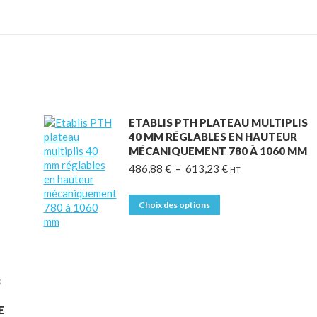
ETABLIS PTH PLATEAU MULTIPLIS
40 MM RÉGLABLES EN HAUTEUR
MÉCANIQUEMENT 780 À 1060 MM
Plage
486,88
€
–
613,23
€
HT
de
prix :
Ce
Choix des options
486,88 €
produit
à
a
613,23 €
plusieurs
variations.
Les
8
options
peuvent
E
être