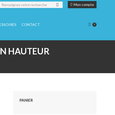
echerche
Mon compte
ESSOIRES
CONTACT
0
 EN HAUTEUR
PANIER