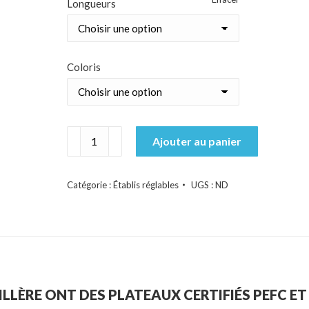
Longueurs
546,48 €
À
682,10 €
Coloris
quantité
Ajouter au panier
de
Etablis
SI
Catégorie :
Établis réglables
UGS :
ND
plateau
multiplis
40
mm
réglables
en
hauteur
mécaniquement
ILLÈRE ONT DES PLATEAUX CERTIFIÉS PEFC ET
de