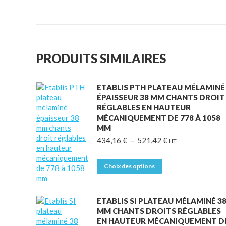
PRODUITS SIMILAIRES
ETABLIS PTH PLATEAU MÉLAMINÉ
ÉPAISSEUR 38 MM CHANTS DROIT
RÉGLABLES EN HAUTEUR
MÉCANIQUEMENT DE 778 À 1058
MM
Plage
434,16
€
–
521,42
€
HT
de
prix :
Ce
Choix des options
434,16 €
produit
à
a
521,42 €
plusieurs
ETABLIS SI PLATEAU MÉLAMINÉ 3
variations.
MM CHANTS DROITS RÉGLABLES
Les
EN HAUTEUR MÉCANIQUEMENT D
options