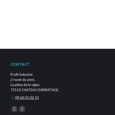
choisies
sur
la
page
du
produit
CONTACT
Profil Industrie
2 route du pont,
La pièce de la vigne
72510 CHATEAU L'HERMITAGE
09 60 35 02 53
Trouvez nous sur :
La
La