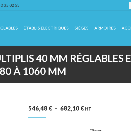
R
60 35 02 53
:
ÉGLABLES
ÉTABLIS ÉLECTRIQUES
SIÈGES
ARMOIRES
ACC
ULTIPLIS 40 MM RÉGLABLES
80 À 1060 MM
PLAGE
546,48
€
–
682,10
€
HT
DE
PRIX :
Effacer