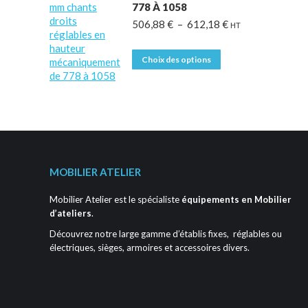
778 À 1058
peuvent
Plage
506,88
€
–
612,18
€
être
HT
de
choisies
prix :
sur
Ce
Choix des options
506,88 €
la
produit
à
page
a
612,18 €
du
plusieurs
produit
variations.
Les
options
peuvent
être
MOBILIER ATELIER
choisies
sur
Mobilier Atelier est le spécialiste
équipements en Mobilier
la
d’ateliers
.
page
Découvrez notre large gamme d’établis fixes, réglables ou
du
électriques, sièges, armoires et accessoires divers.
produit