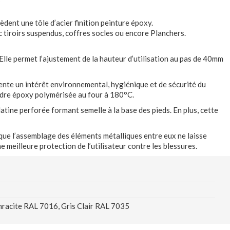
780
G
à
èdent une tôle d’acier finition peinture époxy.
1060
tiroirs suspendus, coffres socles ou encore Planchers.
mm
. Elle permet l’ajustement de la hauteur d’utilisation au pas de 40mm
sente un intérêt environnemental, hygiénique et de sécurité du
oudre époxy polymérisée au four à 180°C.
platine perforée formant semelle à la base des pieds. En plus, cette
e que l’assemblage des éléments métalliques entre eux ne laisse
 meilleure protection de l’utilisateur contre les blessures.
hracite RAL 7016, Gris Clair RAL 7035